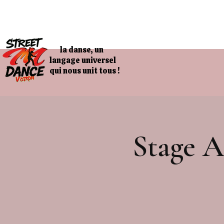
la danse, un
langage universel
qui nous unit tous !
Stage A