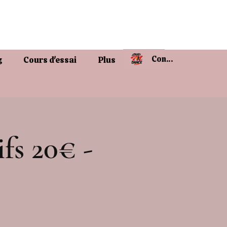
Connexion
g
Cours d'essai
Plus
fs 20€ -