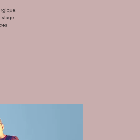
ergique,
e stage
tres