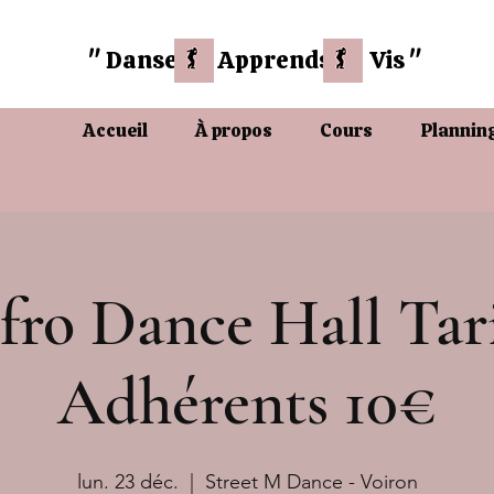
" Danse
Apprends Vis "
Accueil
À propos
Cours
Plannin
fro Dance Hall Tari
Adhérents 10€
lun. 23 déc.
  |  
Street M Dance - Voiron