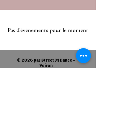
Pas d'événements pour le moment
© 2026 par Street M Dance -
Voiron
Nous suivre
CONDITIONS GÉNÉRALES D'UTILISATION (CGU)
POLITIQUE EN MATIÈRE DE COOKIES
É
POLITIQUE DE CONFIDENTIALIT
MENTIONS LÉGALES