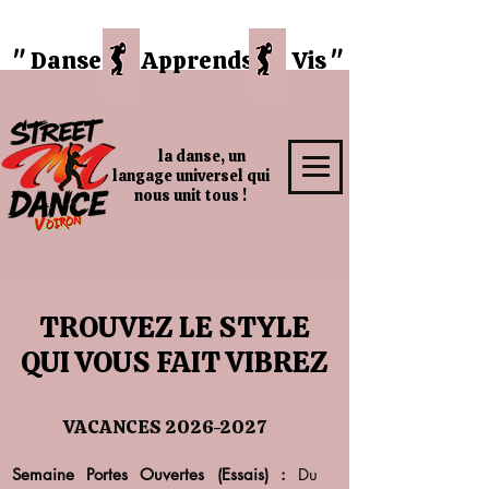
" Danse
Apprends Vis "
la danse, un
langage universel qui
nous unit tous !
TROUVEZ LE STYLE
TROUVEZ LE STYLE
QUI VOUS FAIT VIBREZ
QUI VOUS FAIT VIBREZ
VACANCES
2026-2027
Semaine Portes Ouvertes (Essais) :
Du