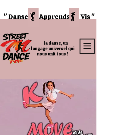
" Danse
Apprends Vis "
la danse, un
langage universel qui
nous unit tous !