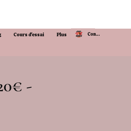
Connexion
g
Cours d'essai
Plus
20€ -