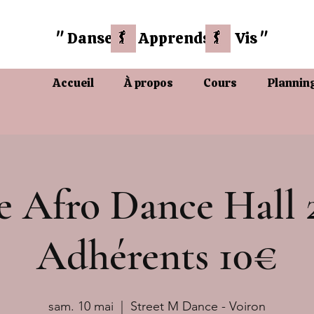
" Danse
Apprends Vis "
Accueil
À propos
Cours
Plannin
e Afro Dance Hall 
Adhérents 10€
sam. 10 mai
  |  
Street M Dance - Voiron