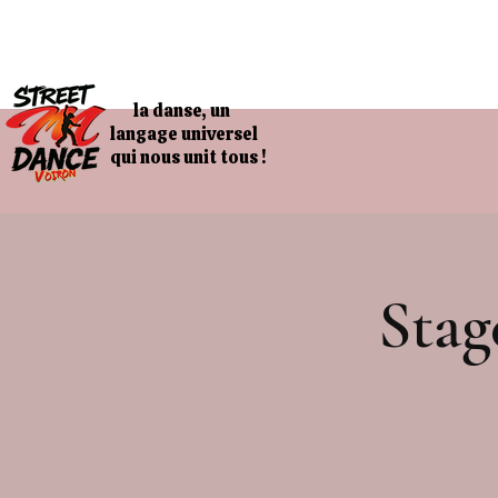
la danse, un
langage universel
qui nous unit tous !
Stag