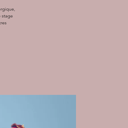
ergique,
e stage
tres