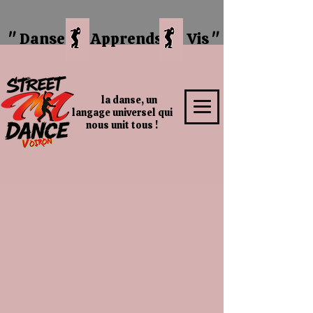
" Danse
Apprends Vis "
la danse, un
langage universel qui
nous unit tous !