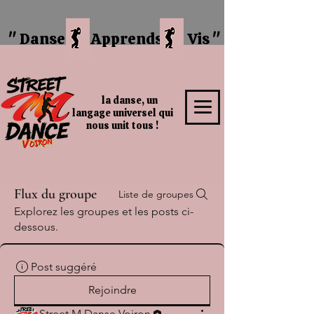
" Danse
Apprends Vis "
la danse, un
langage universel qui
nous unit tous !
Flux du groupe
Liste de groupes
Explorez les groupes et les posts ci-
dessous.
Post suggéré
Rejoindre
Street M Danse Voiron