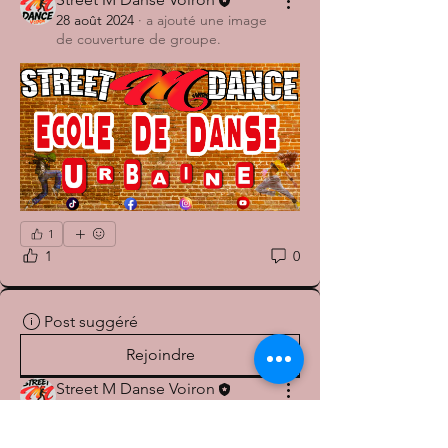
28 août 2024
·
a ajouté une image
de couverture de groupe.
1
1
0
Post suggéré
Rejoindre
Street M Danse Voiron
24 août 2024
·
a publié dans
Groupe de STREET M DANCE -
© 2026 par Street M Dance -
VOIRON